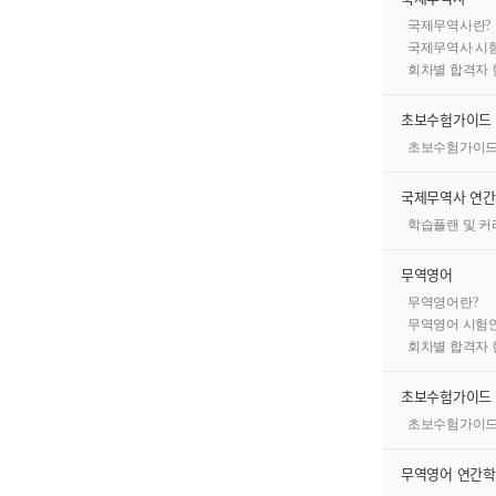
국제무역사란?
국제무역사 시
무역영어란?
회차별 합격자 
초보수험가이드
 서류의 작성 및 번역 등
영어구사 능력
은 물론
초보수험가이
무지식을 평가
하는 국가공인자격 시험입니다.
국제무역사 연
학습플랜 및 
무역영어
무역영어란?
무역영어 시험
회차별 합격자 
초보수험가이드
초보수험가이
무역영어 연간