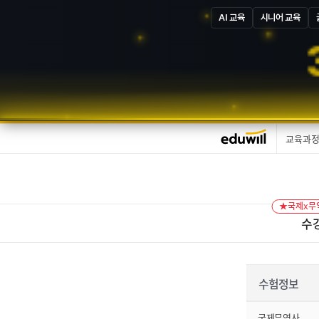
AI 교육
시니어 교육
교육과
★국제x무
수
수험정보
국제무역사