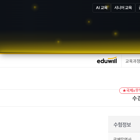
AI 교육
시니어 교육
교육과
★국제x무
수
수험정보
국제무역사