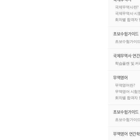
국제무역사란?
국제무역사 시
무역영어란?
회차별 합격자 
초보수험가이드
 서류의 작성 및 번역 등
영어구사 능력
은 물론
초보수험가이
무지식을 평가
하는 국가공인자격 시험입니다.
국제무역사 연
학습플랜 및 
무역영어
무역영어란?
무역영어 시험
회차별 합격자 
초보수험가이드
초보수험가이
무역영어 연간